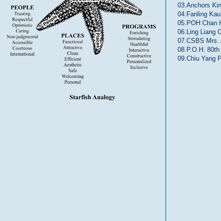
03.Anchors Kin
04.Fanling Kau
05.POH Chan H
06.Ling Liang
07.CSBS Mrs.
08.P.O.H. 80th
09.Chiu Yang P